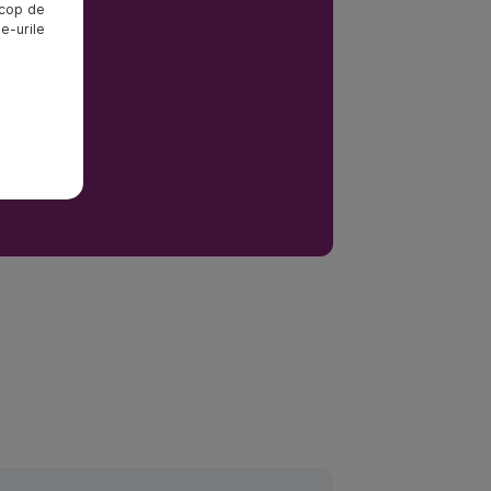
 scop de
ie-urile