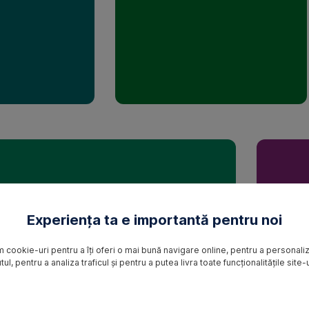
Cotații
preferențiale:
beneficiezi
de
cotații
avantajoase
pentru
asigurările
tale,
negociate
special
pentru
ciul
LEA,
clienții
asistentul
BCR
ice
tău
Leasing
personal
Experiența ta e importantă pentru noi
nibil
îți
oferă
m cookie-uri pentru a îți oferi o mai bună navigare online, pentru a personali
ru
tul, pentru a analiza traficul și pentru a putea livra toate funcționalitățile site-
Disponibil
24/7:
izezi
fără