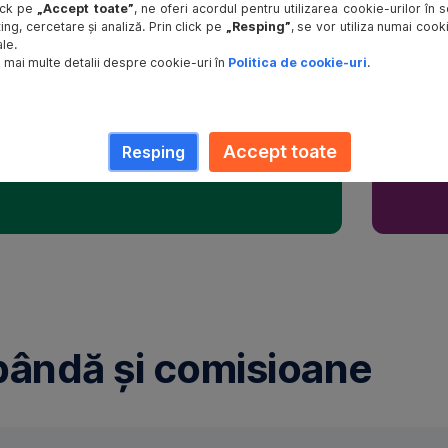
apeluri,
lick pe
„Accept toate”
, ne oferi acordul pentru utilizarea cookie-urilor în
rci
fără
ng, cercetare și analiză. Prin click pe
„Resping”
, se vor utiliza numai cook
le.
ile
vizite
 mai multe detalii despre cookie-uri în
Politica de cookie-uri
.
în
agențiile
BCR
ezi
Leasing,
Accept toate
Resping
nd
primești
ia
răspuns
or
instant,
rci
oriunde
at
ai
rnicirile
fi
Comenzi
rapide:
selectează
unul
ândă și comisioane
dintre
zentare
subiectele
rapide
de
ă
interes