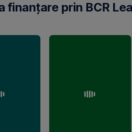
la finanțare prin BCR Le
Asigurări
pentru
protecția
investiției
ALL
RISK:
asigurare
completă,
pentru
acoperirea
oricărui
eveniment
neprevăzut