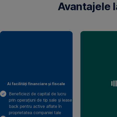
Avantajele 
Echipamente
medicale
Echipamente
IT
Echipamente
de
prelucrare
Semnezi
lemn
contractul
și
digital
metale
ZERO
costuri
pentru
tine
Ai facilități financiare și fiscale
și
compania
Beneficiezi de capital de lucru
ta
prin operațiuni de tip sale și lease
Rapid
back pentru active aflate în
și
proprietatea companiei tale
sigur: